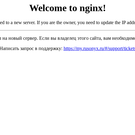
Welcome to nginx!
d to a new server. If you are the owner, you need to update the IP add
л на новый сервер. Если вы владелец этого сайта, вам необходимо
Написать запрос в поддержку:
https://my.rusonyx.ru/#/support/ticket