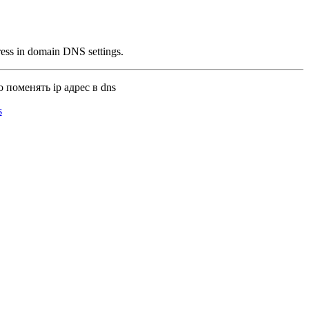
ress in domain DNS settings.
 поменять ip адрес в dns
s