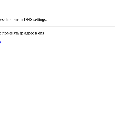
ress in domain DNS settings.
 поменять ip адрес в dns
s