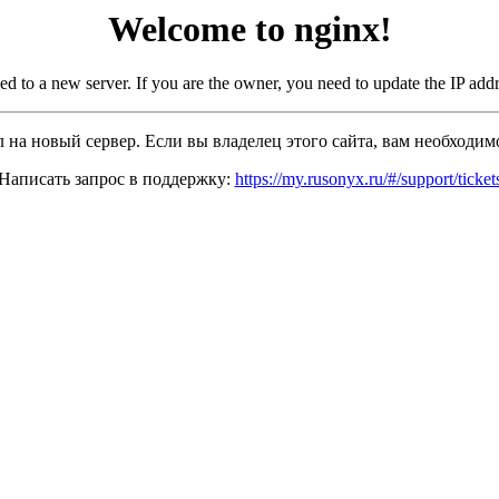
Welcome to nginx!
d to a new server. If you are the owner, you need to update the IP add
л на новый сервер. Если вы владелец этого сайта, вам необходимо
Написать запрос в поддержку:
https://my.rusonyx.ru/#/support/ticket